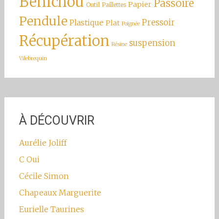
Benichou
Passoire
Papier
Outil
Paillettes
Pendule
Pressoir
Plastique
Plat
Poignée
Récupération
suspension
Résine
Vilebrequin
À DÉCOUVRIR
Aurélie Joliff
C Oui
Cécile Simon
Chapeaux Marguerite
Eurielle Taurines