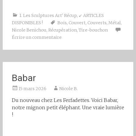
1. Les Sculptures Art' Récup
,
↙ ARTICLES
DISPONIBLES !
Bois
,
Couvert
,
Couverts
,
Métal
,
Nicole Benichou
,
Récupération
,
Tire-bouchon
Écrire un commentaire
Babar
15 mars 2026
Nicole B.
Du nouveau chez Les Ferfadettes. Voici Babar,
notre mignon petit éléphant. Une vraie lumière
!