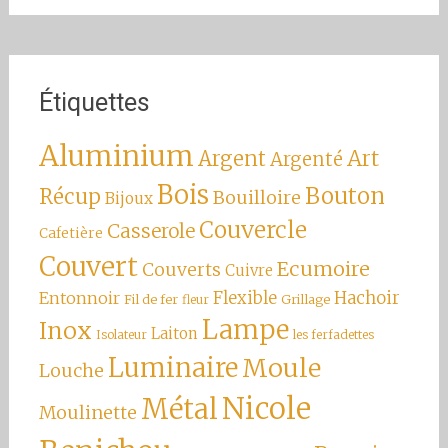
Étiquettes
Aluminium
Argent
Art
Argenté
Bois
Bouton
Récup
Bouilloire
Bijoux
Couvercle
Casserole
Cafetière
Couvert
Ecumoire
Couverts
Cuivre
Hachoir
Entonnoir
Flexible
Fil de fer
Grillage
fleur
Lampe
Inox
Laiton
Isolateur
les ferfadettes
Luminaire
Moule
Louche
Nicole
Métal
Moulinette