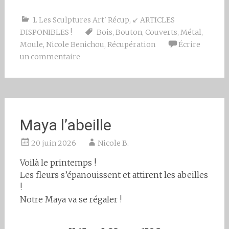
1. Les Sculptures Art' Récup
,
↙ ARTICLES
DISPONIBLES !
Bois
,
Bouton
,
Couverts
,
Métal
,
Moule
,
Nicole Benichou
,
Récupération
Écrire
un commentaire
Maya l’abeille
20 juin 2026
Nicole B.
Voilà le printemps !
Les fleurs s’épanouissent et attirent les abeilles
!
Notre Maya va se régaler !