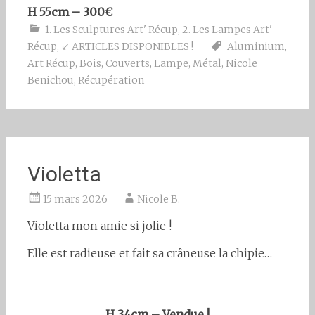
H 55cm – 300€
1. Les Sculptures Art' Récup
,
2. Les Lampes Art'
Récup
,
↙ ARTICLES DISPONIBLES !
Aluminium
,
Art Récup
,
Bois
,
Couverts
,
Lampe
,
Métal
,
Nicole
Benichou
,
Récupération
Violetta
15 mars 2026
Nicole B.
Violetta mon amie si jolie !
Elle est radieuse et fait sa crâneuse la chipie…
H 34cm – Vendue !