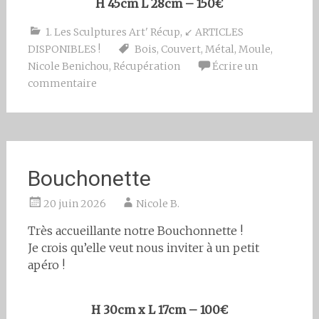
H 45cm L 28cm – 150€
1. Les Sculptures Art' Récup
,
↙ ARTICLES
DISPONIBLES !
Bois
,
Couvert
,
Métal
,
Moule
,
Nicole Benichou
,
Récupération
Écrire un
commentaire
Bouchonette
20 juin 2026
Nicole B.
Très accueillante notre Bouchonnette !
Je crois qu’elle veut nous inviter à un petit
apéro !
H 30cm x L 17cm – 100€