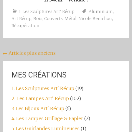
1. Les Sculptures Art' Récup
Aluminium
,
Art Récup
,
Bois
,
Couverts
,
Métal
,
Nicole Benichou
,
Récupération
Navigation
←
Articles plus anciens
au
sein
MES CRÉATIONS
des
1. Les Sculptures Art' Récup
(19)
articles
2. Les Lampes Art' Récup
(102)
3. Les Bijoux Art' Récup
(6)
4. Les Lampes Grillage & Papier
(2)
5. Les Guirlandes Lumineuses
(1)