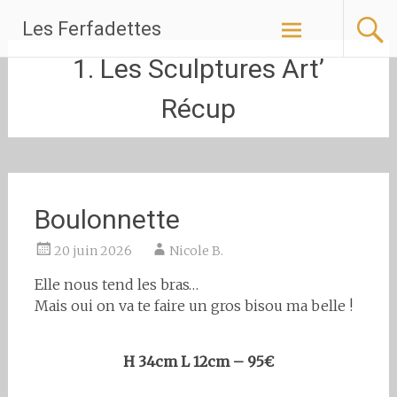
Aller
Les Ferfadettes
au
contenu
1. Les Sculptures Art’
principal
Récup
Boulonnette
20 juin 2026
Nicole B.
Elle nous tend les bras…
Mais oui on va te faire un gros bisou ma belle !
H 34cm L 12cm – 95€