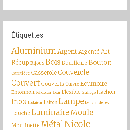
Étiquettes
Aluminium
Argent
Art
Argenté
Bois
Bouton
Récup
Bouilloire
Bijoux
Couvercle
Casserole
Cafetière
Couvert
Ecumoire
Couverts
Cuivre
Hachoir
Entonnoir
Flexible
Fil de fer
Grillage
fleur
Lampe
Inox
Laiton
Isolateur
les ferfadettes
Luminaire
Moule
Louche
Nicole
Métal
Moulinette