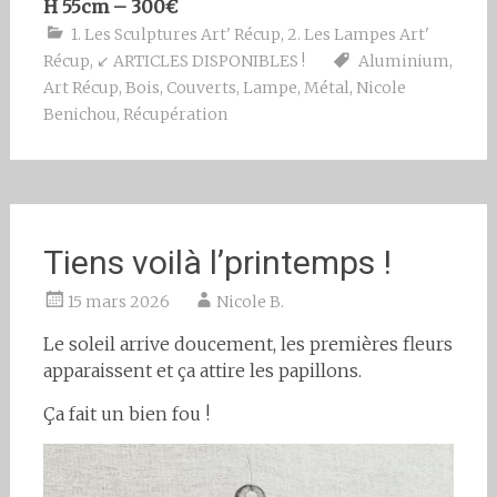
H 55cm – 300€
1. Les Sculptures Art' Récup
,
2. Les Lampes Art'
Récup
,
↙ ARTICLES DISPONIBLES !
Aluminium
,
Art Récup
,
Bois
,
Couverts
,
Lampe
,
Métal
,
Nicole
Benichou
,
Récupération
Tiens voilà l’printemps !
15 mars 2026
Nicole B.
Le soleil arrive doucement, les premières fleurs
apparaissent et ça attire les papillons.
Ça fait un bien fou !