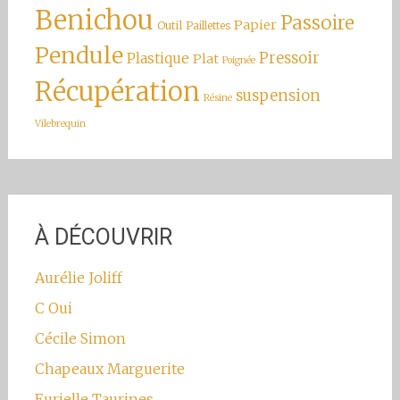
Benichou
Passoire
Papier
Outil
Paillettes
Pendule
Pressoir
Plastique
Plat
Poignée
Récupération
suspension
Résine
Vilebrequin
À DÉCOUVRIR
Aurélie Joliff
C Oui
Cécile Simon
Chapeaux Marguerite
Eurielle Taurines