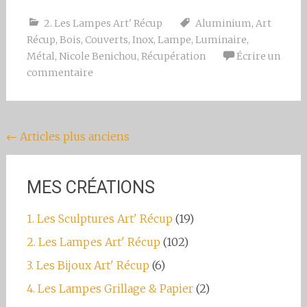
2. Les Lampes Art' Récup
Aluminium
,
Art
Récup
,
Bois
,
Couverts
,
Inox
,
Lampe
,
Luminaire
,
Métal
,
Nicole Benichou
,
Récupération
Écrire un
commentaire
Navigation
←
Articles plus anciens
au
sein
MES CRÉATIONS
des
1. Les Sculptures Art' Récup
(19)
articles
2. Les Lampes Art' Récup
(102)
3. Les Bijoux Art' Récup
(6)
4. Les Lampes Grillage & Papier
(2)