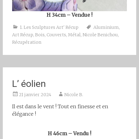
H 34cm – Vendue !
1. Les Sculptures Art' Récup
Aluminium
,
Art Récup
,
Bois
,
Couverts
,
Métal
,
Nicole Benichou
,
Récupération
L’ éolien
21 janvier 2024
Nicole B.
Il est dans le vent ! Tout en finesse et en
élégance !
H 46cm – Vendu !