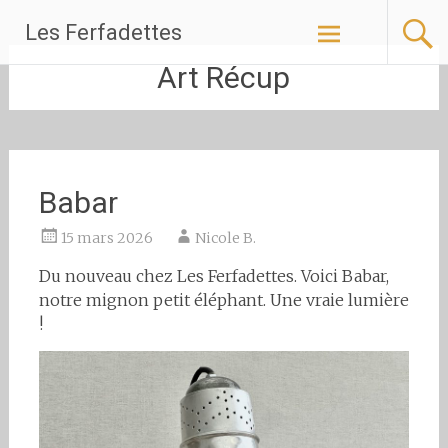
Aller
Les Ferfadettes
au
contenu
Art Récup
principal
Babar
15 mars 2026
Nicole B.
Du nouveau chez Les Ferfadettes. Voici Babar,
notre mignon petit éléphant. Une vraie lumière
!