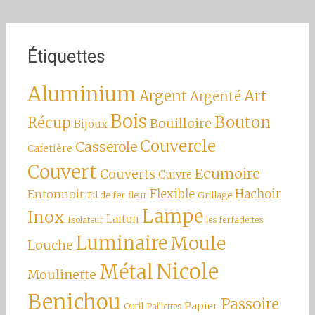
Étiquettes
Aluminium
Argent
Art
Argenté
Bois
Bouton
Récup
Bouilloire
Bijoux
Couvercle
Casserole
Cafetière
Couvert
Ecumoire
Couverts
Cuivre
Hachoir
Entonnoir
Flexible
Fil de fer
Grillage
fleur
Lampe
Inox
Laiton
Isolateur
les ferfadettes
Luminaire
Moule
Louche
Nicole
Métal
Moulinette
Benichou
Passoire
Papier
Outil
Paillettes