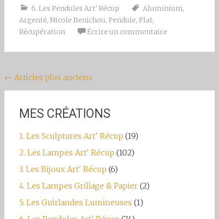
6. Les Pendules Art' Récup
Aluminium
,
Argenté
,
Nicole Benichou
,
Pendule
,
Plat
,
Récupération
Écrire un commentaire
Navigation
←
Articles plus anciens
au
sein
MES CRÉATIONS
des
1. Les Sculptures Art' Récup
(19)
articles
2. Les Lampes Art' Récup
(102)
3. Les Bijoux Art' Récup
(6)
4. Les Lampes Grillage & Papier
(2)
5. Les Guirlandes Lumineuses
(1)