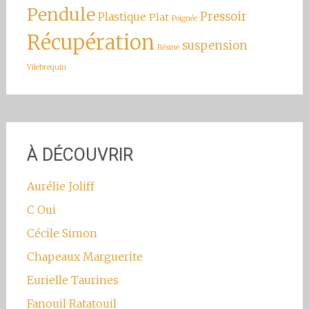
Pendule
Pressoir
Plastique
Plat
Poignée
Récupération
suspension
Résine
Vilebrequin
À DÉCOUVRIR
Aurélie Joliff
C Oui
Cécile Simon
Chapeaux Marguerite
Eurielle Taurines
Fanouil Ratatouil