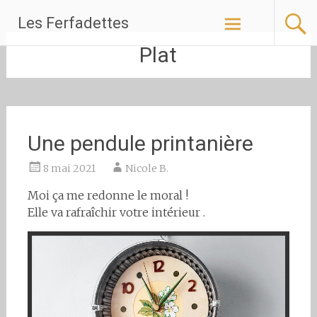
Aller
Les Ferfadettes
au
contenu
Plat
principal
Une pendule printanière
8 mai 2021
Nicole B.
Moi ça me redonne le moral !
Elle va rafraîchir votre intérieur .